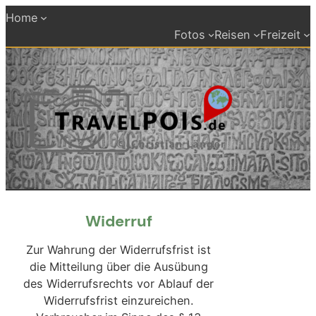
Zum
Home
Inhalt
Fotos
Reisen
Freizeit
springen
Widerruf
Zur Wahrung der Widerrufsfrist ist
die Mitteilung über die Ausübung
des Widerrufsrechts vor Ablauf der
Widerrufsfrist einzureichen.