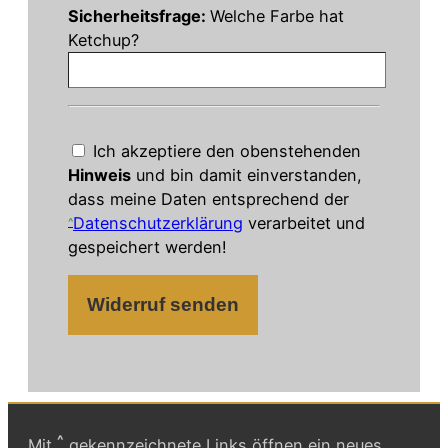
lasse
Sicherheitsfrage:
Welche Farbe hat
dieses
Ketchup?
Feld
leer.
Ich akzeptiere den obenstehenden
Hinweis
und bin damit einverstanden,
dass meine Daten entsprechend der
Datenschutzerklärung
verarbeitet und
gespeichert werden!
^
Mit
gekennzeichnete Links öffnen ein neues