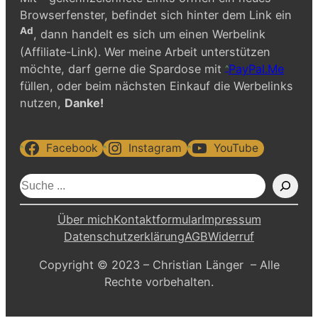
Browserfenster, befindet sich hinter dem Link ein
Ad
, dann handelt es sich um einen Werbelink
(Affiliate-Link). Wer meine Arbeit unterstützen
möchte, darf gerne die Spardose mit
PayPal.Me
füllen, oder beim nächsten Einkauf die Werbelinks
nutzen,
Danke!
Facebook
Instagram
YouTube
S
u
c
Über mich
Kontaktformular
Impressum
h
Datenschutzerklärung
AGB
Widerruf
e
Copyright © 2023 – Christian Länger – Alle
n
Rechte vorbehalten.